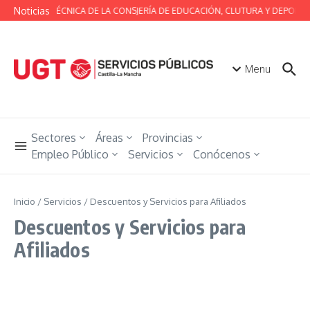
Saltar al contenido
Noticias
MESA TÉCNICA DE LA CONSJERÍA DE EDUCACIÓN, CLUTURA Y DEPORTE
Menu
Sectores
Áreas
Provincias
Empleo Público
Servicios
Conócenos
Inicio
/
Servicios
/
Descuentos y Servicios para Afiliados
Descuentos y Servicios para
Afiliados