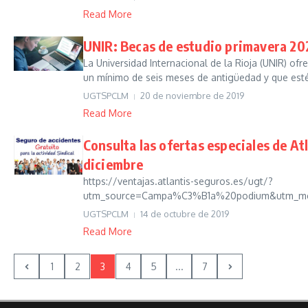
Read More
UNIR: Becas de estudio primavera 20
La Universidad Internacional de la Rioja (UNIR) of
un mínimo de seis meses de antigüedad y que estén 
UGTSPCLM
20 de noviembre de 2019
Read More
Consulta las ofertas especiales de Atl
diciembre
https://ventajas.atlantis-seguros.es/ugt/?
utm_source=Campa%C3%B1a%20podium&utm_me
UGTSPCLM
14 de octubre de 2019
Read More
1
2
3
4
5
...
7