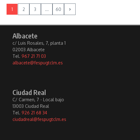
1
2
3
...
60
Albacete
c/ Luis Rosales, 7, planta 1
02003 Albacete
Tel.
967 21 71 03
albacete@fespugtclm.es
Ciudad Real
C/ Carmen, 7 - Local bajo
13003 Ciudad Real
Tel.
926 21 68 34
ciudadreal@fespugtclm.es