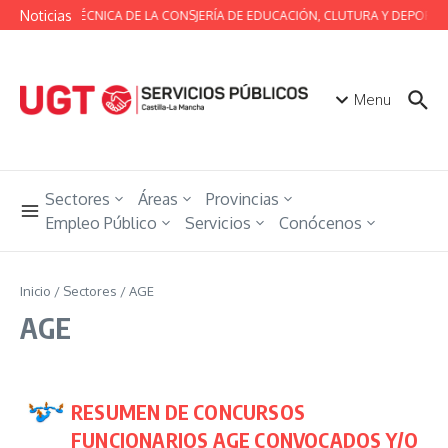
Saltar al contenido
Noticias
MESA TÉCNICA DE LA CONSJERÍA DE EDUCACIÓN, CLUTURA Y DEPORTE
Menu
Sectores
Áreas
Provincias
Empleo Público
Servicios
Conócenos
Inicio
/
Sectores
/
AGE
AGE
RESUMEN DE CONCURSOS
FUNCIONARIOS AGE CONVOCADOS Y/O