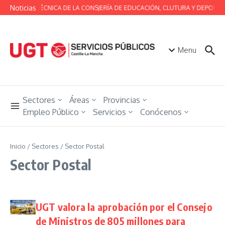
Saltar al contenido
Noticias
MESA TÉCNICA DE LA CONSJERÍA DE EDUCACIÓN, CLUTURA Y DEPORTE
Menu
Sectores
Áreas
Provincias
Empleo Público
Servicios
Conócenos
Inicio
/
Sectores
/
Sector Postal
Sector Postal
UGT valora la aprobación por el Consejo
de Ministros de 805 millones para