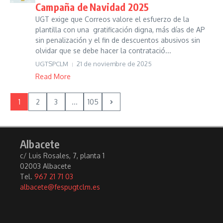
Campaña de Navidad 2025
UGT exige que Correos valore el esfuerzo de la
plantilla con una gratificación digna, más días de AP
sin penalización y el fin de descuentos abusivos sin
olvidar que se debe hacer la contratació...
UGTSPCLM
21 de noviembre de 2025
Read More
1
2
3
...
105
Albacete
c/ Luis Rosales, 7, planta 1
02003 Albacete
Tel.
967 21 71 03
albacete@fespugtclm.es