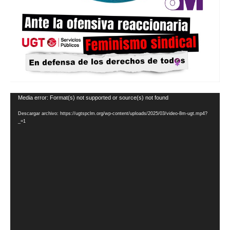
Reproductor
Media error: Format(s) not supported or source(s) not found
de
Descargar archivo: https://ugtspclm.org/wp-content/uploads/2025/03/video-8m-ugt.mp4?
vídeo
_=1