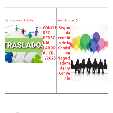
Previous Article
Next Article
CONCU
Segun
RSO
da
PERSO
reunió
NAL
n de la
LABOR
Comisi
AL CPL
ón
1 /2025
Negoci
adora
del IV
Conve
nio