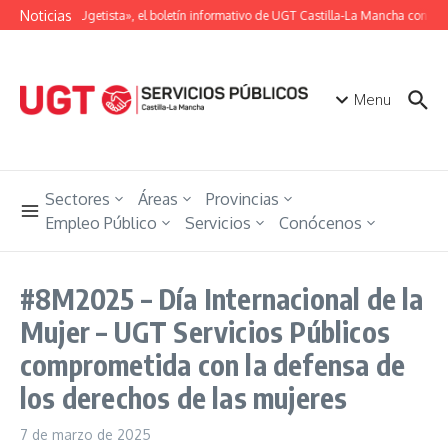
Saltar al contenido
Noticias
«Unión Ugetista», el boletín informativo de UGT Castilla-La Mancha con toda
Menu
Sectores
Áreas
Provincias
Empleo Público
Servicios
Conócenos
#8M2025 – Día Internacional de la
Mujer – UGT Servicios Públicos
comprometida con la defensa de
los derechos de las mujeres
7 de marzo de 2025