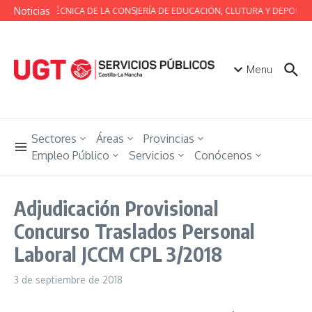
Saltar al contenido
Noticias
MESA TÉCNICA DE LA CONSJERÍA DE EDUCACIÓN, CLUTURA Y DEPORTES
Menu
Sectores
Áreas
Provincias
Empleo Público
Servicios
Conócenos
Adjudicación Provisional
Concurso Traslados Personal
Laboral JCCM CPL 3/2018
3 de septiembre de 2018