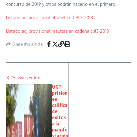
concurso de 2019 y otros podrán hacerlo en el primero.
Listado adj.provisional alfabetico CPL3-2018
Listado adj.provisional resultas en cadena cpl3-2018
Share this Article
Previous Article
UGT
prision
es
califica
de
exitos
a la
manife
stación