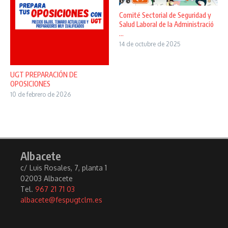
Comité Sectorial de Seguridad y
Salud Laboral de la Administració
...
14 de octubre de 2025
UGT PREPARACIÓN DE
OPOSICIONES
10 de febrero de 2026
Albacete
c/ Luis Rosales, 7, planta 1
02003 Albacete
Tel.
967 21 71 03
albacete@fespugtclm.es