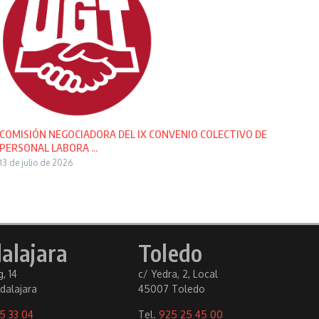
COMISIÓN NEGOCIADORA DEL IX CONVENIO COLECTIVO DE
PERSONAL LABORA ...
13 de julio de 2026
alajara
Toledo
, 14
c/ Yedra, 2, Local
dalajara
45007 Toledo
5 33 04
Tel.
925 25 45 00