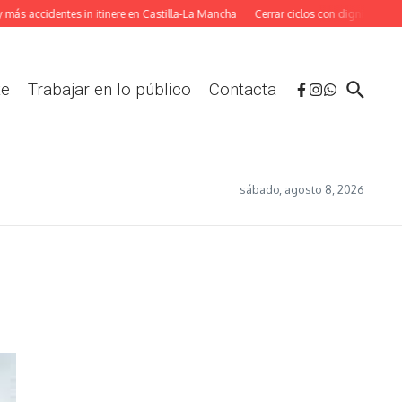
ás accidentes in itinere en Castilla-La Mancha
Cerrar ciclos con dignidad: La a
te
Trabajar en lo público
Contacta
sábado, agosto 8, 2026