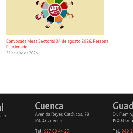
Convocada Mesa Sectorial 04 de agosto 2026. Personal
Funcionario.
22 de julio de 2026
Cuenca
Guad
l
Avenida Reyes Católicos, 78
Dr. Fleming
bajo
16003 Cuenca
19003 Gua
Tel.
627 88 44 25
Tel.
949 2