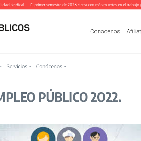
ad sindical
El primer semestre de 2026 cierra con más muertes en el trabajo y m
Conocenos
Afilia
Servicios
Conócenos
PLEO PÚBLICO 2O22.