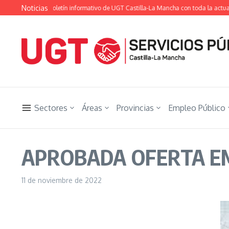
Saltar al contenido
Noticias
 Ugetista», el boletín informativo de UGT Castilla-La Mancha con toda la actualid
Sectores
Áreas
Provincias
Empleo Público
APROBADA OFERTA EM
11 de noviembre de 2022