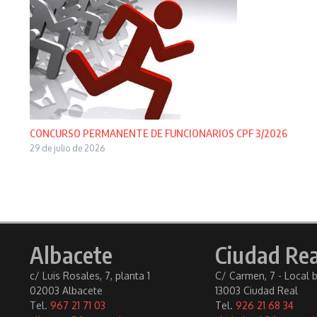
CONCURSO PERMANENTE DE FUNCIONARIOS CPF 3/2026
29 de julio de 2026
Albacete
Ciudad Rea
c/ Luis Rosales, 7, planta 1
C/ Carmen, 7 - Local 
02003 Albacete
13003 Ciudad Real
Tel.
967 21 71 03
Tel.
926 21 68 34