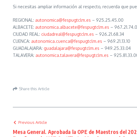
Si necesitas ampliar información al respecto, recuerda que pu
REGIONAL:
autonomica@fespugtclm.es
– 925.25.45.00
ALBACETE:
autonomica.albacete@fespugtclm.es
– 967.21.74.
CIUDAD REAL:
ciudadreal@fespugtclm.es
– 926.21.68.34
CUENCA:
autonomica.cuenca@fespugtclm.es
– 969.21.13.10
GUADALAJARA:
guadalajara@fespugtclm.es
– 949.25.33.04
TALAVERA:
autonomica.talavera@fespugtclm.es
– 925.81.33.0
Share this Article
Previous Article
Mesa General. Aprobada la OPE de Maestros del 202