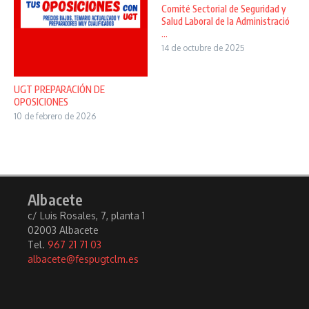
Comité Sectorial de Seguridad y
Salud Laboral de la Administració
...
14 de octubre de 2025
UGT PREPARACIÓN DE
OPOSICIONES
10 de febrero de 2026
Albacete
c/ Luis Rosales, 7, planta 1
02003 Albacete
Tel.
967 21 71 03
albacete@fespugtclm.es