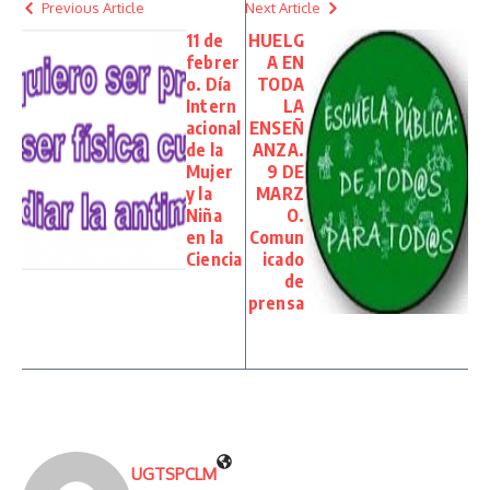
Previous Article
Next Article
11 de
HUELG
febrer
A EN
o. Día
TODA
Intern
LA
acional
ENSEÑ
de la
ANZA.
Mujer
9 DE
y la
MARZ
Niña
O.
en la
Comun
Ciencia
icado
de
prensa
UGTSPCLM