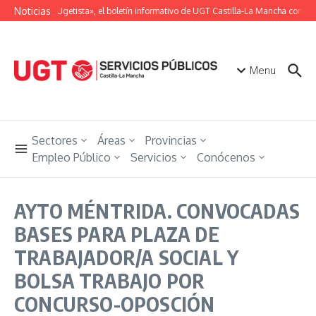
Saltar al contenido
Noticias
«Unión Ugetista», el boletín informativo de UGT Castilla-La Mancha con tod
Menu
Sectores
Áreas
Provincias
Empleo Público
Servicios
Conócenos
AYTO MÉNTRIDA. CONVOCADAS
BASES PARA PLAZA DE
TRABAJADOR/A SOCIAL Y
BOLSA TRABAJO POR
CONCURSO-OPOSCIÓN