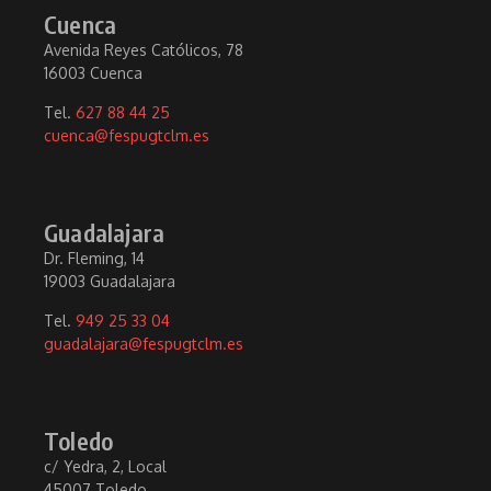
Cuenca
Avenida Reyes Católicos, 78
16003 Cuenca
Tel.
627 88 44 25
cuenca@fespugtclm.es
Guadalajara
Dr. Fleming, 14
19003 Guadalajara
Tel.
949 25 33 04
guadalajara@fespugtclm.es
Toledo
c/ Yedra, 2, Local
45007 Toledo