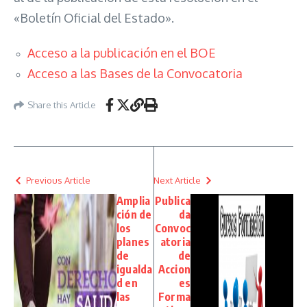
«Boletín Oficial del Estado».
Acceso a la publicación en el BOE
Acceso a las Bases de la Convocatoria
Share this Article
Previous Article
Next Article
Amplia
Publica
ción de
da
los
Convoc
planes
atoria
de
de
igualda
Accion
d en
es
las
Forma