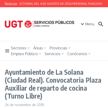
Saltar al contenido
Noticias
MESA SECTORIAL DEL 4 DE AGOSTO DE 2026 PERSONAL FUNCIONARIO 
Menu
Sectores
Áreas
Provincias
Empleo Público
Servicios
Conócenos
Ayuntamiento de La Solana
(Ciudad Real). Convocatoria Plaza
Auxiliar de reparto de cocina
(Turno Libre)
26 de noviembre de 2018