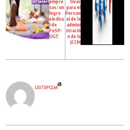
empre
tivas
sas: un
para el
logro
Person
sindica
al de la
l de
admini
FeSP-
stració
UGT
n de la
JCCM
UGTSPCLM