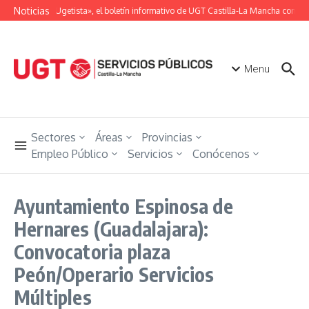
Saltar al contenido
Noticias
«Unión Ugetista», el boletín informativo de UGT Castilla-La Mancha con tod
Menu
Sectores
Áreas
Provincias
Empleo Público
Servicios
Conócenos
Ayuntamiento Espinosa de
Hernares (Guadalajara):
Convocatoria plaza
Peón/Operario Servicios
Múltiples