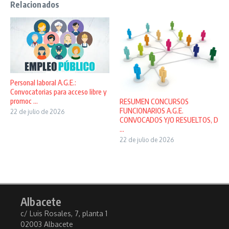
Relacionados
Personal laboral A.G.E.:
Convocatorias para acceso libre y
promoc ...
RESUMEN CONCURSOS
FUNCIONARIOS A.G.E.
22 de julio de 2026
CONVOCADOS Y/O RESUELTOS, D
...
22 de julio de 2026
Albacete
c/ Luis Rosales, 7, planta 1
02003 Albacete