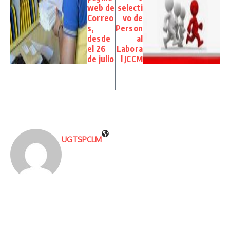
web de
selecti
Correo
vo de
s,
Person
desde
al
el 26
Labora
de julio
l JCCM
UGTSPCLM