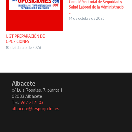
Comité Sectorial de Seguridad y
Salud Laboral de la Administració
...
14 de octubre de 2025
UGT PREPARACIÓN DE
OPOSICIONES
10 de febrero de 2026
Albacete
c/ Luis Rosales, 7, planta 1
02003 Albacete
Tel.
967 21 71 03
albacete@fespugtclm.es