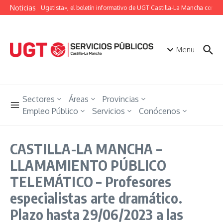
Saltar al contenido
Noticias
«Unión Ugetista», el boletín informativo de UGT Castilla-La Mancha con tod
Menu
Sectores
Áreas
Provincias
Empleo Público
Servicios
Conócenos
CASTILLA-LA MANCHA –
LLAMAMIENTO PÚBLICO
TELEMÁTICO – Profesores
especialistas arte dramático.
Plazo hasta 29/06/2023 a las