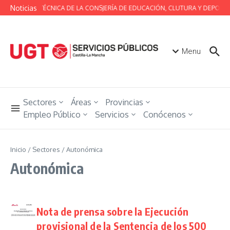
Saltar al contenido
Noticias
MESA TÉCNICA DE LA CONSJERÍA DE EDUCACIÓN, CLUTURA Y DEPORTE
Menu
Sectores
Áreas
Provincias
Empleo Público
Servicios
Conócenos
Inicio
/
Sectores
/
Autonómica
Autonómica
Nota de prensa sobre la Ejecución
provisional de la Sentencia de los 500