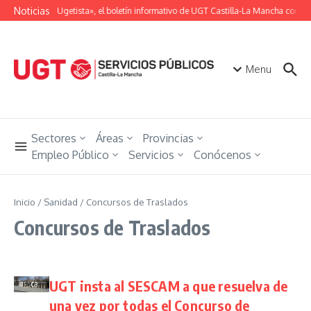
Saltar al contenido
Noticias
«Unión Ugetista», el boletín informativo de UGT Castilla-La Mancha con tod
Menu
Sectores
Áreas
Provincias
Empleo Público
Servicios
Conócenos
Inicio
/
Sanidad
/
Concursos de Traslados
Concursos de Traslados
UGT insta al SESCAM a que resuelva de
una vez por todas el Concurso de