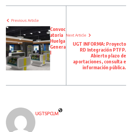
Previous Article
Convoc
atoria
Next Article
Huelga
UGT INFORMA: Proyecto
Genera
RD Integración PTFP.
l
Abierto plazo de
aportaciones, consulta e
información pública.
UGTSPCLM