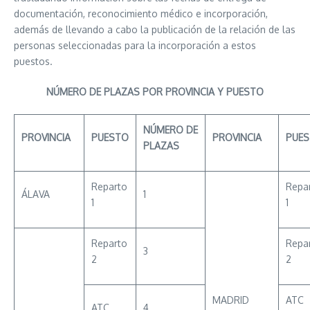
documentación, reconocimiento médico e incorporación,
además de llevando a cabo la publicación de la relación de las
personas seleccionadas para la incorporación a estos
puestos.
NÚMERO DE PLAZAS POR PROVINCIA Y PUESTO
NÚMERO
DE
PROVINCIA
PUESTO
PROVINCIA
PUE
PLAZAS
Reparto
Repa
ÁLAVA
1
1
1
Reparto
Repa
3
2
2
MADRID
ATC
ATC
4