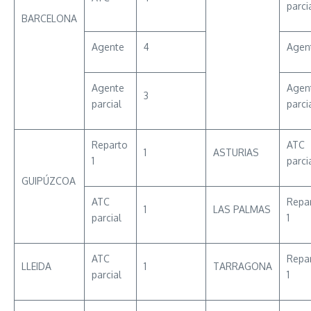
parci
BARCELONA
Agente
4
Agen
Agente
Agen
3
parcial
parci
Reparto
ATC
1
ASTURIAS
1
parci
GUIPÚZCOA
ATC
Repa
1
LAS PALMAS
parcial
1
ATC
Repa
LLEIDA
1
TARRAGONA
parcial
1