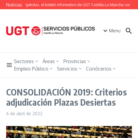
Saltar al contenido
Noticias
«Unión Ugetista», el boletín informativo de UGT Castilla-La Mancha con toda 
Menu
Sectores
Áreas
Provincias
Empleo Público
Servicios
Conócenos
CONSOLIDACIÓN 2019: Criterios
adjudicación Plazas Desiertas
6 de abril de 2022