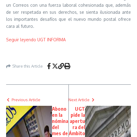
un Correos con una fuerza laboral cohesionada que, además
de ser respetada en sus derechos, se sienta ilusionada ante
los importantes desafíos que el nuevo mundo postal ofrece
cara al futuro.
Seguir leyendo UGT INFORMA
Share this Article
Previous Article
Next Article
Abono
UGT
en la
pide la
nómina
apertu
del
ra del
mes de
Ámbito