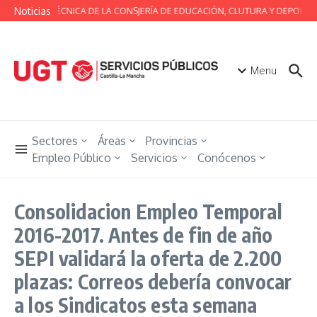
Saltar al contenido
Noticias
MESA TÉCNICA DE LA CONSJERÍA DE EDUCACIÓN, CLUTURA Y DEPORTES
Menu
Sectores
Áreas
Provincias
Empleo Público
Servicios
Conócenos
Consolidacion Empleo Temporal
2016-2017. Antes de fin de año
SEPI validará la oferta de 2.200
plazas: Correos debería convocar
a los Sindicatos esta semana