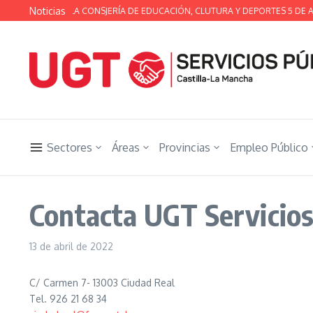
Saltar al contenido
Noticias
SA TÉCNICA DE LA CONSJERÍA DE EDUCACIÓN, CLUTURA Y DEPORTES 5 DE A
Sectores
Áreas
Provincias
Empleo Público
Contacta UGT Servicios
13 de abril de 2022
C/ Carmen 7- 13003 Ciudad Real
Tel. 926 21 68 34