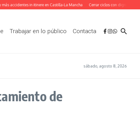
ás accidentes in itinere en Castilla-La Mancha
Cerrar ciclos con dignidad: La a
te
Trabajar en lo público
Contacta
sábado, agosto 8, 2026
tamiento de