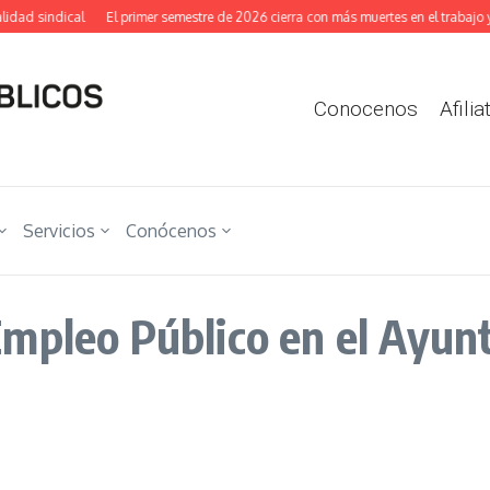
ad sindical
El primer semestre de 2026 cierra con más muertes en el trabajo y m
Conocenos
Afilia
Servicios
Conócenos
Empleo Público en el Ayun