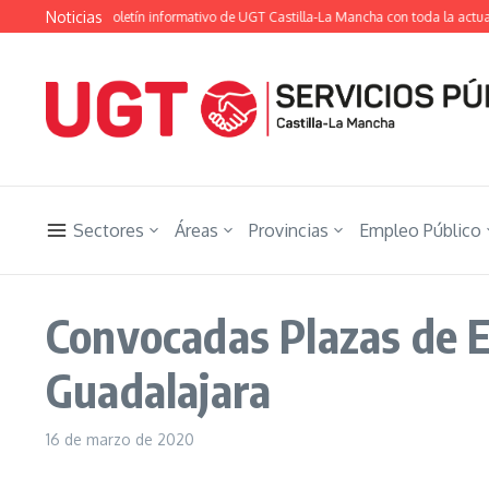
Saltar al contenido
Noticias
 Ugetista», el boletín informativo de UGT Castilla-La Mancha con toda la actualid
Sectores
Áreas
Provincias
Empleo Público
Convocadas Plazas de 
Guadalajara
16 de marzo de 2020