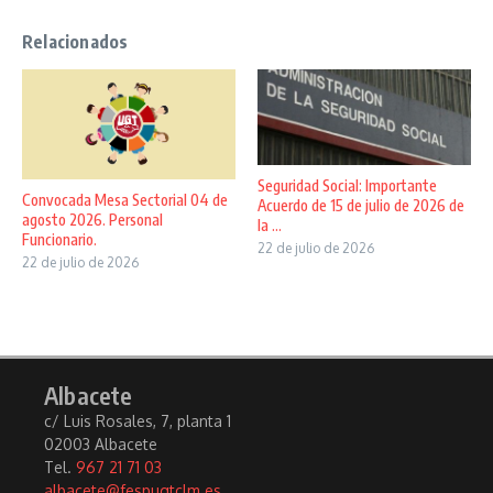
Relacionados
Seguridad Social: Importante
Convocada Mesa Sectorial 04 de
Acuerdo de 15 de julio de 2026 de
agosto 2026. Personal
la ...
Funcionario.
22 de julio de 2026
22 de julio de 2026
Albacete
c/ Luis Rosales, 7, planta 1
02003 Albacete
Tel.
967 21 71 03
albacete@fespugtclm.es