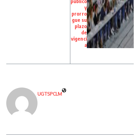
público
y
prorro
gue su
plazo
de
vigenci
a
UGTSPCLM