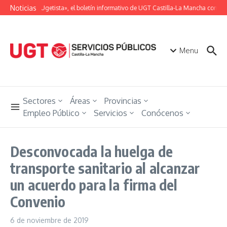
Saltar al contenido
Noticias
«Unión Ugetista», el boletín informativo de UGT Castilla-La Mancha con toda
Menu
Sectores
Áreas
Provincias
Empleo Público
Servicios
Conócenos
Desconvocada la huelga de
transporte sanitario al alcanzar
un acuerdo para la firma del
Convenio
6 de noviembre de 2019