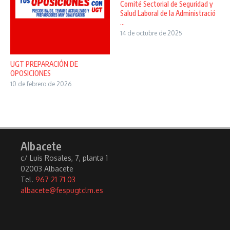
Comité Sectorial de Seguridad y
Salud Laboral de la Administració
...
14 de octubre de 2025
UGT PREPARACIÓN DE
OPOSICIONES
10 de febrero de 2026
Albacete
c/ Luis Rosales, 7, planta 1
02003 Albacete
Tel.
967 21 71 03
albacete@fespugtclm.es