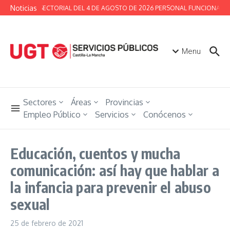
Saltar al contenido
Noticias
MESA SECTORIAL DEL 4 DE AGOSTO DE 2026 PERSONAL FUNCIONARIO
Menu
Sectores
Áreas
Provincias
Empleo Público
Servicios
Conócenos
Educación, cuentos y mucha
comunicación: así hay que hablar a
la infancia para prevenir el abuso
sexual
25 de febrero de 2021