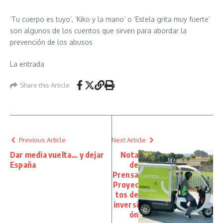
‘Tu cuerpo es tuyo’, ‘Kiko y la mano’ o ‘Estela grita muy fuerte’
son algunos de los cuentos que sirven para abordar la
prevención de los abusos
La entrada
Share this Article
Previous Article
Next Article
Dar media vuelta… y dejar
Nota
España
de
Prensa
Proyec
tos de
inversi
ón