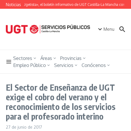
Saltar al contenido
Noticias
«Unión Ugetista», el boletín informativo de UGT Castilla-La Mancha con toda
Menu
Sectores
Áreas
Provincias
Empleo Público
Servicios
Conócenos
El Sector de Enseñanza de UGT
exige el cobro del verano y el
reconocimiento de los servicios
para el profesorado interino
27 de junio de 2017