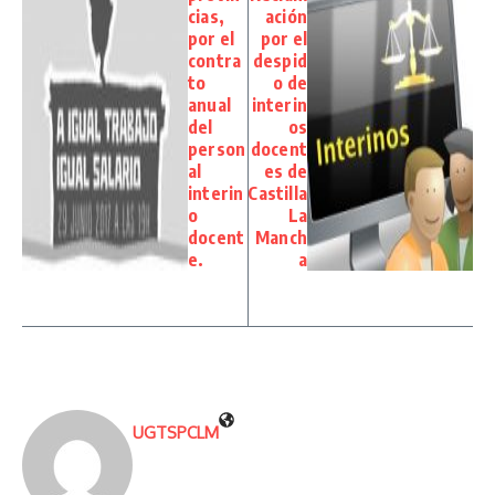
cias,
ación
por el
por el
contra
despid
to
o de
anual
interin
del
os
person
docent
al
es de
interin
Castilla
o
La
docent
Manch
e.
a
UGTSPCLM