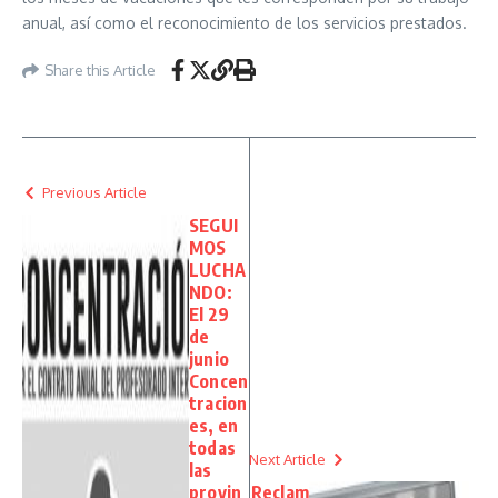
anual, así como el reconocimiento de los servicios prestados.
Share this Article
Previous Article
SEGUI
MOS
LUCHA
NDO:
El 29
de
junio
Concen
tracion
es, en
todas
Next Article
las
provin
Reclam