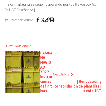
mejor marketing es seguir trabajando por tod@s vosotr@s…
En UGT Enseñanza […]
Share this Article
Previous Article
CAMPA
ÑA
NAVID
AD
2022
Next Article
Instruc
ciones
| Renovación y
definit
consolidación de plantillas |
ivas
#votaUGT