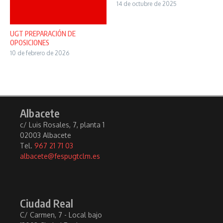
14 de octubre de 2025
UGT PREPARACIÓN DE
OPOSICIONES
10 de febrero de 2026
Albacete
c/ Luis Rosales, 7, planta 1
02003 Albacete
Tel.
967 21 71 03
albacete@fespugtclm.es
Ciudad Real
C/ Carmen, 7 - Local bajo