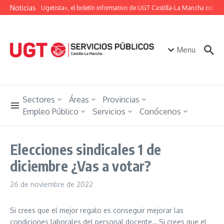
Saltar al contenido
Noticias
«Unión Ugetista», el boletín informativo de UGT Castilla-La Mancha con tod
Menu
Sectores
Áreas
Provincias
Empleo Público
Servicios
Conócenos
Elecciones sindicales 1 de
diciembre ¿Vas a votar?
26 de noviembre de 2022
Si crees que el mejor regalo es conseguir mejorar las
condiciones laborales del personal docente… Si crees que el