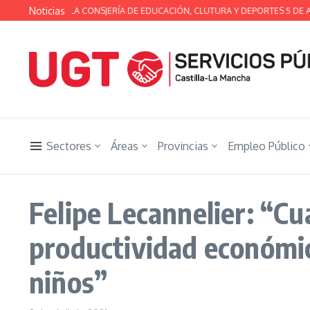
Saltar al contenido
Noticias
SA TÉCNICA DE LA CONSJERÍA DE EDUCACIÓN, CLUTURA Y DEPORTES 5 DE A
Sectores
Áreas
Provincias
Empleo Público
Felipe Lecannelier: “C
productividad económic
niños”