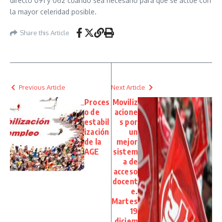
directo 091 y 062 cuando sea necesario para que se actúe con
la mayor celeridad posible.
Share this Article
Previous Article
Next Article
Proces
Moviliz
o de
acione
estabil
s por
ización
un
de la
mejor
AGE
sistem
a de
acceso
docent
e.
Martes
19
diciem