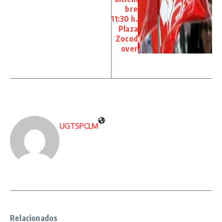
bre
11:30 h.
Plaza
Zocod
over
UGTSPCLM
Relacionados