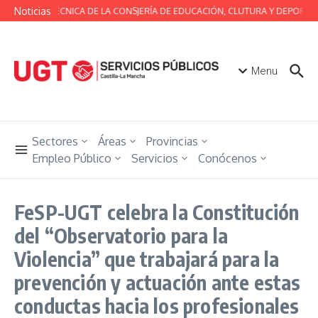
Saltar al contenido
Noticias
MESA TÉCNICA DE LA CONSJERÍA DE EDUCACIÓN, CLUTURA Y DEPORTES
Menu
Sectores
Áreas
Provincias
Empleo Público
Servicios
Conócenos
FeSP-UGT celebra la Constitución
del “Observatorio para la
Violencia” que trabajará para la
prevención y actuación ante estas
conductas hacia los profesionales