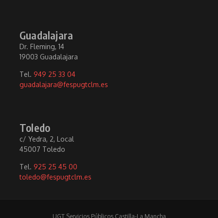
Guadalajara
Dr. Fleming, 14
19003 Guadalajara
Tel.
949 25 33 04
guadalajara@fespugtclm.es
Toledo
c/ Yedra, 2, Local
45007 Toledo
Tel.
925 25 45 00
toledo@fespugtclm.es
UGT Servicios Públicos Castilla-La Mancha