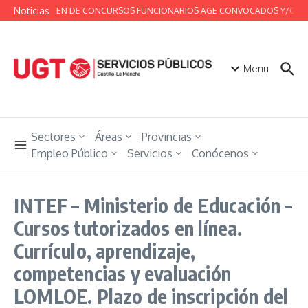
Saltar al contenido
Noticias
RESUMEN DE CONCURSOS FUNCIONARIOS AGE CONVOCADOS Y/O RESUEL
Menu
Sectores
Áreas
Provincias
Empleo Público
Servicios
Conócenos
INTEF – Ministerio de Educación –
Cursos tutorizados en línea.
Currículo, aprendizaje,
competencias y evaluación
LOMLOE. Plazo de inscripción del