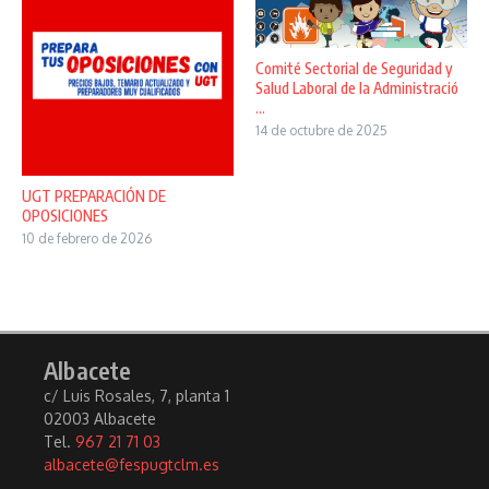
Comité Sectorial de Seguridad y
Salud Laboral de la Administració
...
14 de octubre de 2025
UGT PREPARACIÓN DE
OPOSICIONES
10 de febrero de 2026
Albacete
c/ Luis Rosales, 7, planta 1
02003 Albacete
Tel.
967 21 71 03
albacete@fespugtclm.es