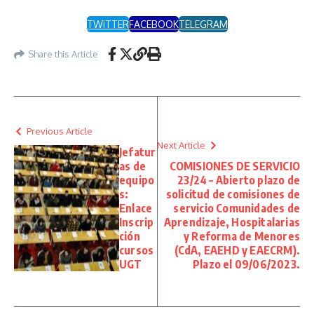
TWITTER
FACEBOOK
TELEGRAM
Share this Article
Previous Article
Next Article
Jefatur
as de
COMISIONES DE SERVICIO
equipo
23/24 – Abierto plazo de
s:
solicitud de comisiones de
Enlace
servicio Comunidades de
Inscrip
Aprendizaje, Hospitalarias
ción
y Reforma de Menores
cursos
(CdA, EAEHD y EAECRM).
UGT
Plazo el 09/06/2023.