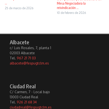
...
Mesa Negociadora la
reivindicación ...
25 de marzo de 2026
10 de febrero de 2026
Albacete
c/ Luis Rosales, 7, planta 1
02003 Albacete
Tel.
967 21 71 03
albacete@fespugtclm.es
Ciudad Real
C/ Carmen, 7 - Local bajo
13003 Ciudad Real
Tel.
926 21 68 34
ciudadreal@fespugtclm.es