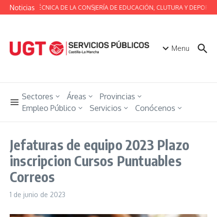
Saltar al contenido
Noticias
MESA TÉCNICA DE LA CONSJERÍA DE EDUCACIÓN, CLUTURA Y DEPORTES
Menu
Sectores
Áreas
Provincias
Empleo Público
Servicios
Conócenos
Jefaturas de equipo 2023 Plazo
inscripcion Cursos Puntuables
Correos
1 de junio de 2023