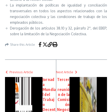
La implantación de políticas de igualdad y conciliación
transversales en todos los aspectos relacionados con la
negociación colectiva y las condiciones de trabajo de los
empleados públicos.
Derogación de los artículos 38.10 y 32, párrafo 2º, del EBEP,
sobre la limitación de la Negociación Colectiva.
Share this Article
Previous Article
Next Article
Jornad
Tercer
a
a
Mundia
reunió
l del
n de la
Trabaj
Comisi
o
ón
Decent
Negoci