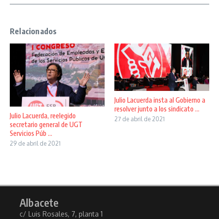
Relacionados
Julio Lacuerda insta al Gobierno a
resolver junto a los sindicato ...
Julio Lacuerda, reelegido
27 de abril de 2021
secretario general de UGT
Servicios Púb ...
29 de abril de 2021
Albacete
c/ Luis Rosales, 7, planta 1