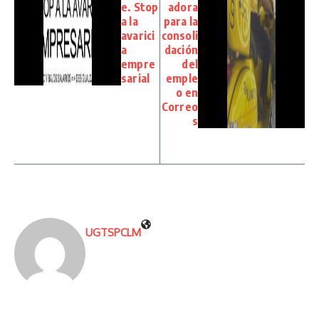
e. Stop
adora
a la
para la
avarici
consoli
a
dación
empre
del
sarial
emple
o en
Correo
s
UGTSPCLM