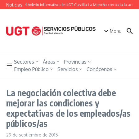
Saltar al contenido
Noticias
n Ugetista», el boletín informativo de UGT Castilla-La Mancha con toda la actuali
Menu
Sectores
Áreas
Provincias
Empleo Público
Servicios
Conócenos
La negociación colectiva debe
mejorar las condiciones y
expectativas de los empleados/as
públicos/as
29 de septiembre de 2015