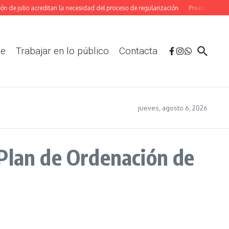
de julio acreditan la necesidad del proceso de regularización
Preacuerdo en el 
te
Trabajar en lo público
Contacta
jueves, agosto 6, 2026
Plan de Ordenación de