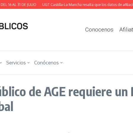
6 AL 31 DE JULIO
UGT Castilla-La Mancha resalta que los datos de afiliación 
Conocenos
Afilia
Servicios
Conócenos
blico de AGE requiere un 
bal