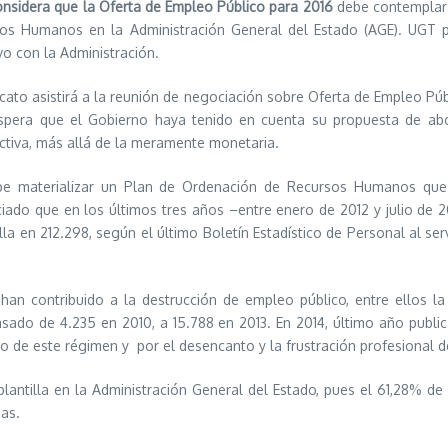
nsidera que la Oferta de Empleo Público para 2016
debe contemplars
os Humanos en la Administración General del Estado (AGE). UGT pl
o con la Administración.
icato asistirá a la reunión de negociación sobre Oferta de Empleo Púb
pera que el Gobierno haya tenido en cuenta su propuesta de abo
ctiva, más allá de la meramente monetaria.
e materializar un Plan de Ordenación de Recursos Humanos que r
iado que en los últimos tres años –entre enero de 2012 y julio de 
a en 212.298, según el último Boletín Estadístico de Personal al ser
han contribuido a la destrucción de empleo público, entre ellos la 
sado de 4.235 en 2010, a 15.788 en 2013. En 2014, último año public
o de este régimen y por el desencanto y la frustración profesional d
la plantilla en la Administración General del Estado, pues el 61,28%
sas.