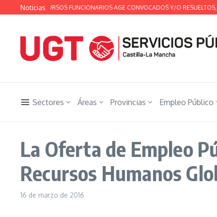
Saltar al contenido
Noticias
EN DE CONCURSOS FUNCIONARIOS AGE CONVOCADOS Y/O RESUELTOS, DEL 1
Sectores
Áreas
Provincias
Empleo Público
La Oferta de Empleo Pú
Recursos Humanos Glo
16 de marzo de 2016