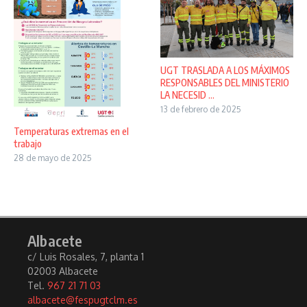
UGT TRASLADA A LOS MÁXIMOS
RESPONSABLES DEL MINISTERIO
LA NECESID ...
13 de febrero de 2025
Temperaturas extremas en el
trabajo
28 de mayo de 2025
Albacete
c/ Luis Rosales, 7, planta 1
02003 Albacete
Tel.
967 21 71 03
albacete@fespugtclm.es