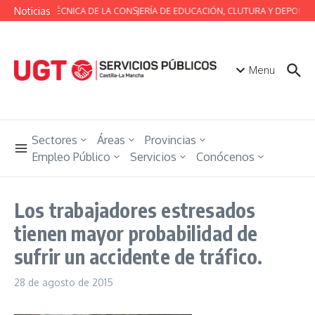
Saltar al contenido
Noticias
MESA TÉCNICA DE LA CONSJERÍA DE EDUCACIÓN, CLUTURA Y DEPORTES
Menu
Sectores
Áreas
Provincias
Empleo Público
Servicios
Conócenos
Los trabajadores estresados
tienen mayor probabilidad de
sufrir un accidente de tráfico.
28 de agosto de 2015