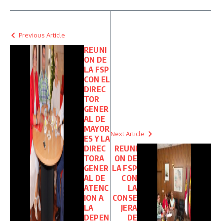
Previous Article
REUNI
ON DE
LA FSP
CON EL
DIREC
TOR
GENER
AL DE
MAYOR
Next Article
ES Y LA
DIREC
REUNI
TORA
ON DE
GENER
LA FSP
AL DE
CON
ATENC
LA
ION A
CONSE
LA
JERA
DEPEN
DE