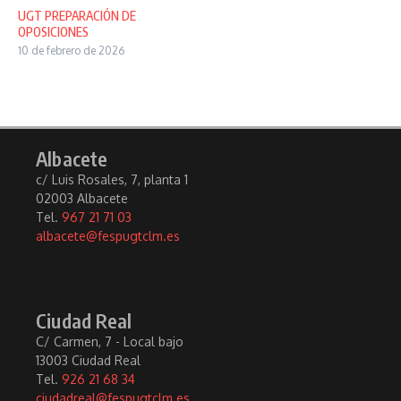
UGT PREPARACIÓN DE
OPOSICIONES
10 de febrero de 2026
Albacete
c/ Luis Rosales, 7, planta 1
02003 Albacete
Tel.
967 21 71 03
albacete@fespugtclm.es
Ciudad Real
C/ Carmen, 7 - Local bajo
13003 Ciudad Real
Tel.
926 21 68 34
ciudadreal@fespugtclm.es