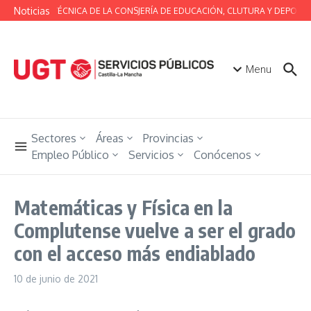
Saltar al contenido
Noticias
MESA TÉCNICA DE LA CONSJERÍA DE EDUCACIÓN, CLUTURA Y DEPORTE
Menu
Sectores
Áreas
Provincias
Empleo Público
Servicios
Conócenos
Matemáticas y Física en la
Complutense vuelve a ser el grado
con el acceso más endiablado
10 de junio de 2021