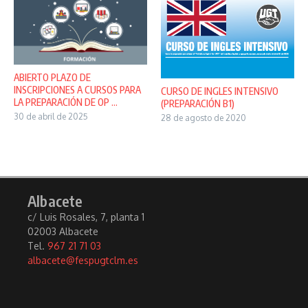
ABIERTO PLAZO DE
INSCRIPCIONES A CURSOS PARA
CURSO DE INGLES INTENSIVO
LA PREPARACIÓN DE OP ...
(PREPARACIÓN B1)
30 de abril de 2025
28 de agosto de 2020
Albacete
c/ Luis Rosales, 7, planta 1
02003 Albacete
Tel.
967 21 71 03
albacete@fespugtclm.es