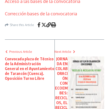
Acceso a las bases de la convocatoria
Corrección bases de la convocatoria
Share this Article
Previous Article
Next Article
Convocada plaza de Técnico
JORNA
de la Administración
DA EN
General en el Ayuntamiento
COLAB
de Tarancón (Cuenca).
ORACI
Oposición Turno Libre
ÓN
CON
ECOEM
BES:
RECICL
OS, EL
RECICL