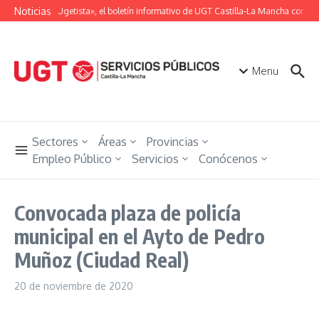
Saltar al contenido
Noticias
«Unión Ugetista», el boletín informativo de UGT Castilla-La Mancha con tod
Menu
Sectores
Áreas
Provincias
Empleo Público
Servicios
Conócenos
Convocada plaza de policía
municipal en el Ayto de Pedro
Muñoz (Ciudad Real)
20 de noviembre de 2020