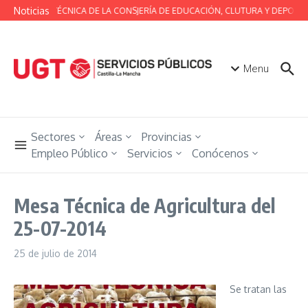
Saltar al contenido
Noticias
MESA TÉCNICA DE LA CONSJERÍA DE EDUCACIÓN, CLUTURA Y DEPORTE
Menu
Sectores
Áreas
Provincias
Empleo Público
Servicios
Conócenos
Mesa Técnica de Agricultura del
25-07-2014
25 de julio de 2014
Se tratan las