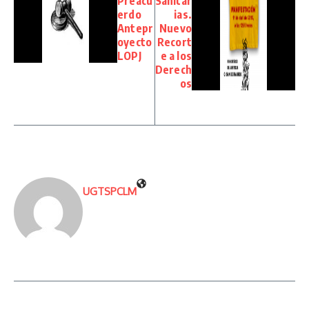
Preacu
Sanitar
erdo
ias.
Antepr
Nuevo
oyecto
Recort
LOPJ
e a los
Derech
os
UGTSPCLM