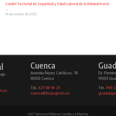
Comité Sectorial de Seguridad y Salud Laboral de la Administració
...
14 de octubre de 2025
Cuenca
Guad
l
Avenida Reyes Católicos, 78
Dr. Fleming
bajo
16003 Cuenca
19003 Gua
Tel.
627 88 44 25
Tel.
949 2
m.es
cuenca@fespugtclm.es
guadalaja
UGT Servicios Públicos Castilla-La Mancha