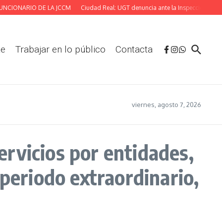
CIONARIO DE LA JCCM
Ciudad Real: UGT denuncia ante la Inspección las defic
te
Trabajar en lo público
Contacta
viernes, agosto 7, 2026
rvicios por entidades,
 periodo extraordinario,