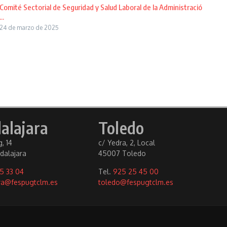
Comité Sectorial de Seguridad y Salud Laboral de la Administració
...
24 de marzo de 2025
alajara
Toledo
, 14
c/ Yedra, 2, Local
dalajara
45007 Toledo
5 33 04
Tel.
925 25 45 00
ra@fespugtclm.es
toledo@fespugtclm.es