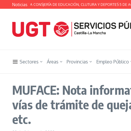
Saltar al contenido
Noticias
A TÉCNICA DE LA CONSJERÍA DE EDUCACIÓN, CLUTURA Y DEPORTES 5 DE AG
Sectores
Áreas
Provincias
Empleo Público
MUFACE: Nota informati
vías de trámite de quej
etc.