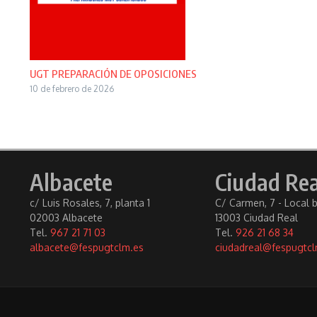
UGT PREPARACIÓN DE OPOSICIONES
10 de febrero de 2026
Albacete
Ciudad Rea
c/ Luis Rosales, 7, planta 1
C/ Carmen, 7 - Local 
02003 Albacete
13003 Ciudad Real
Tel.
967 21 71 03
Tel.
926 21 68 34
albacete@fespugtclm.es
ciudadreal@fespugtcl