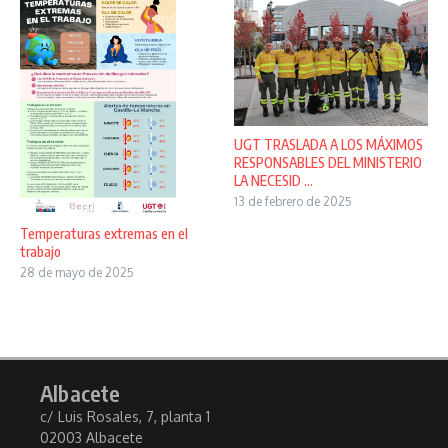
UGT TRASLADA A LOS MÁXIMOS
RESPONSABLES DEL MINISTERIO
LA NECESID ...
13 de febrero de 2025
Temperaturas extremas en el
trabajo
28 de mayo de 2025
Albacete
c/ Luis Rosales, 7, planta 1
02003 Albacete