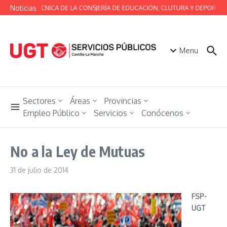
Saltar al contenido
Noticias
MESA TÉCNICA DE LA CONSJERÍA DE EDUCACIÓN, CLUTURA Y DEPORTES 
Menu
Sectores
Áreas
Provincias
Empleo Público
Servicios
Conócenos
No a la Ley de Mutuas
31 de julio de 2014
FSP-
UGT