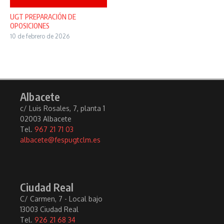
UGT PREPARACIÓN DE
OPOSICIONES
10 de febrero de 2026
Albacete
c/ Luis Rosales, 7, planta 1
02003 Albacete
Tel.
967 21 71 03
albacete@fespugtclm.es
Ciudad Real
C/ Carmen, 7 - Local bajo
13003 Ciudad Real
Tel.
926 21 68 34