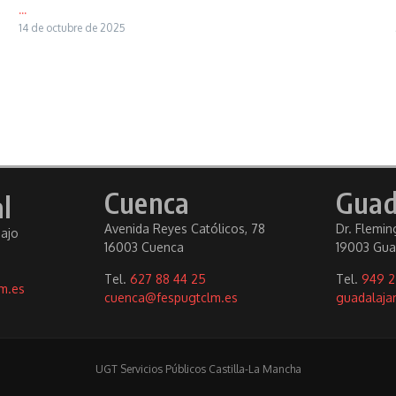
...
14 de octubre de 2025
Cuenca
Guad
l
Avenida Reyes Católicos, 78
Dr. Fleming
bajo
16003 Cuenca
19003 Gua
Tel.
627 88 44 25
Tel.
949 2
m.es
cuenca@fespugtclm.es
guadalaja
UGT Servicios Públicos Castilla-La Mancha