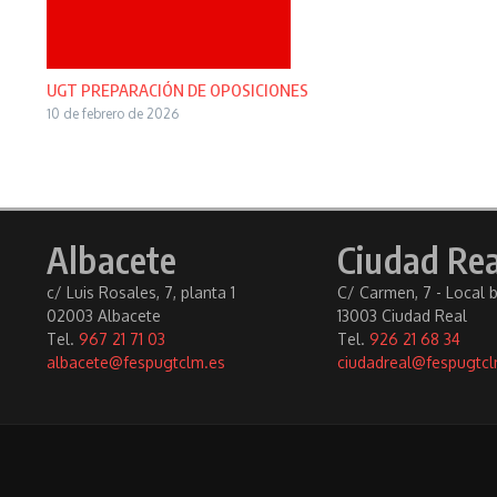
UGT PREPARACIÓN DE OPOSICIONES
10 de febrero de 2026
Albacete
Ciudad Rea
c/ Luis Rosales, 7, planta 1
C/ Carmen, 7 - Local 
02003 Albacete
13003 Ciudad Real
Tel.
967 21 71 03
Tel.
926 21 68 34
albacete@fespugtclm.es
ciudadreal@fespugtcl