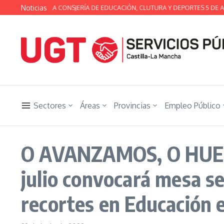
Saltar al contenido
Noticias
A TÉCNICA DE LA CONSJERÍA DE EDUCACIÓN, CLUTURA Y DEPORTES 5 DE AG
Sectores
Áreas
Provincias
Empleo Público
O AVANZAMOS, O HUELGA
julio convocará mesa se
recortes en Educación