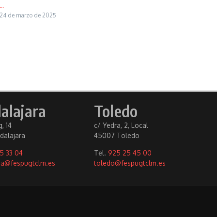
...
24 de marzo de 2025
alajara
Toledo
, 14
c/ Yedra, 2, Local
dalajara
45007 Toledo
5 33 04
Tel.
925 25 45 00
ra@fespugtclm.es
toledo@fespugtclm.es