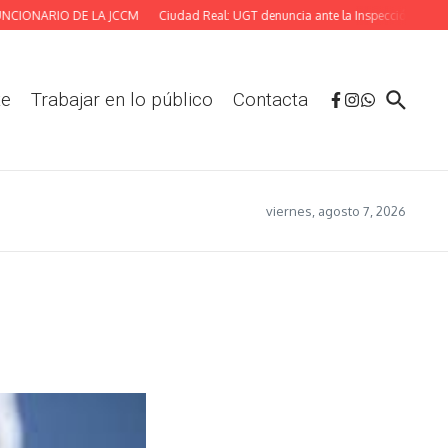
ONARIO DE LA JCCM
Ciudad Real: UGT denuncia ante la Inspección las deficien
te
Trabajar en lo público
Contacta
viernes, agosto 7, 2026