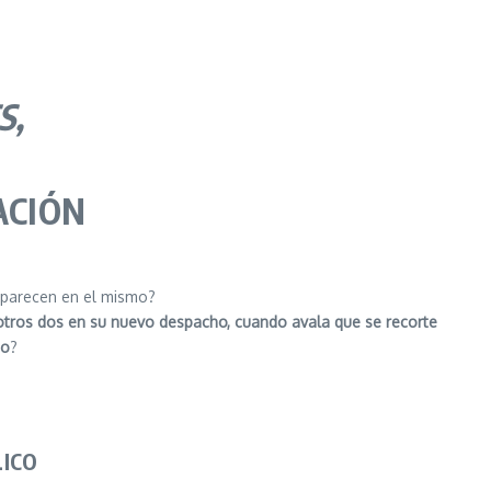
S,
ACIÓN
 aparecen en el mismo?
otros dos en su nuevo despacho, cuando avala que se recorte
jo
?
LICO