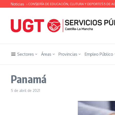
Saltar al contenido
Noticias
ÉCNICA DE LA CONSJERÍA DE EDUCACIÓN, CLUTURA Y DEPORTES 5 DE AGOST
Sectores
Áreas
Provincias
Empleo Público
Panamá
5 de abril de 2021