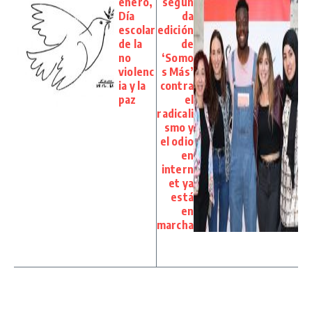
enero,
segun
Día
da
escolar
edición
de la
de
no
‘Somo
violenc
s Más’
ia y la
contra
paz
el
radicali
smo y
el odio
en
intern
et ya
está
en
marcha