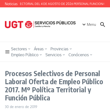
Saltar al contenido
Noticias
MESA SECTORIAL DEL 4 DE AGOSTO DE 2026 PERSONAL FUNCIONARIO 
Menu
Sectores
Áreas
Provincias
Empleo Público
Servicios
Conócenos
Procesos Selectivos de Personal
Laboral Oferta de Empleo Público
2017. Mº Política Territorial y
Función Pública
30 de enero de 2019