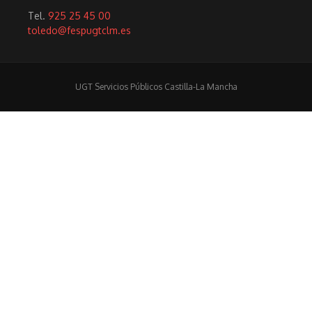
Tel.
925 25 45 00
toledo@fespugtclm.es
UGT Servicios Públicos Castilla-La Mancha