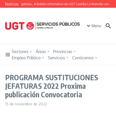
Saltar al contenido
Noticias
«Unión Ugetista», el boletín informativo de UGT Castilla-La Mancha con toda 
Menu
Sectores
Áreas
Provincias
Empleo Público
Servicios
Conócenos
PROGRAMA SUSTITUCIONES
JEFATURAS 2022 Proxima
publicación Convocatoria
15 de noviembre de 2022