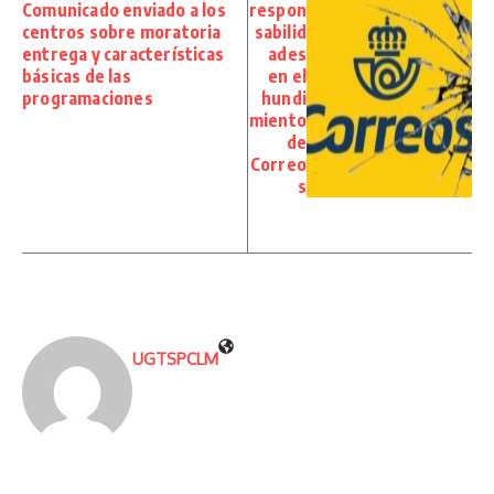
Comunicado enviado a los
respon
centros sobre moratoria
sabilid
entrega y características
ades
básicas de las
en el
programaciones
hundi
miento
de
Correo
s
UGTSPCLM