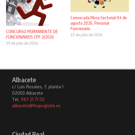
Convocada Mesa Sectorial 04 de
agosto 2026. Personal
Funcionario.
CONCURSO PERMANENTE DE
22 de julio de 2026
FUNCIONARIOS CPF 3/2026
29 de julio de 2026
Albacete
c/ Luis Rosales, 7, planta 1
02003 Albacete
Tel.
967 21 71 03
albacete@fespugtclm.es
Ciudad Real