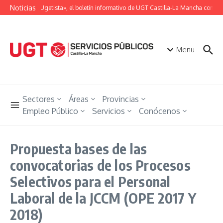
Saltar al contenido
Noticias
«Unión Ugetista», el boletín informativo de UGT Castilla-La Mancha con tod
Menu
Sectores
Áreas
Provincias
Empleo Público
Servicios
Conócenos
Propuesta bases de las
convocatorias de los Procesos
Selectivos para el Personal
Laboral de la JCCM (OPE 2017 Y
2018)