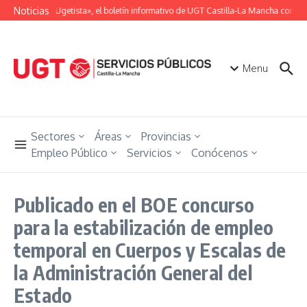
Saltar al contenido
Noticias
«Unión Ugetista», el boletín informativo de UGT Castilla-La Mancha con tod
Menu
Sectores
Áreas
Provincias
Empleo Público
Servicios
Conócenos
Publicado en el BOE concurso
para la estabilización de empleo
temporal en Cuerpos y Escalas de
la Administración General del
Estado