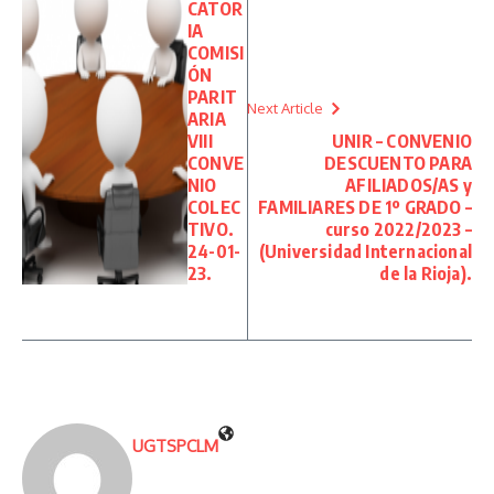
CATOR
IA
COMISI
ÓN
PARIT
Next Article
ARIA
VIII
UNIR – CONVENIO
CONVE
DESCUENTO PARA
NIO
AFILIADOS/AS y
COLEC
FAMILIARES DE 1º GRADO –
TIVO.
curso 2022/2023 –
24-01-
(Universidad Internacional
23.
de la Rioja).
UGTSPCLM