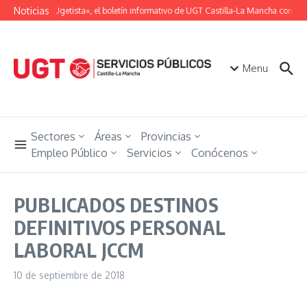
Saltar al contenido
Noticias
«Unión Ugetista», el boletín informativo de UGT Castilla-La Mancha con toda
Menu
Sectores
Áreas
Provincias
Empleo Público
Servicios
Conócenos
PUBLICADOS DESTINOS
DEFINITIVOS PERSONAL
LABORAL JCCM
10 de septiembre de 2018