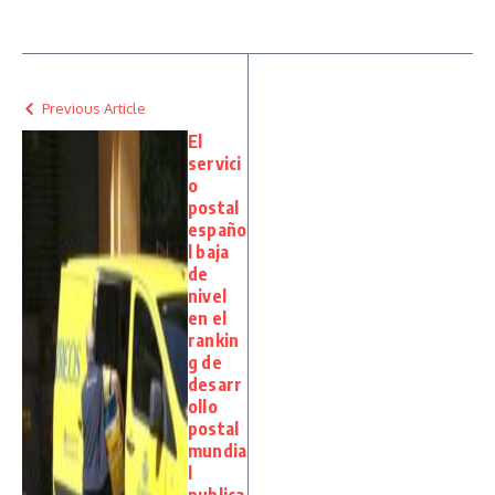
Previous Article
El
servici
o
postal
españo
l baja
de
nivel
en el
rankin
g de
desarr
ollo
postal
mundia
l