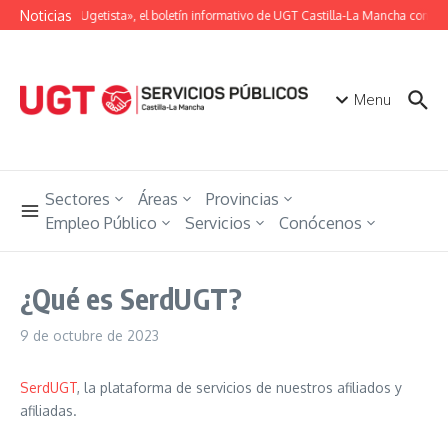
Saltar al contenido
Noticias
«Unión Ugetista», el boletín informativo de UGT Castilla-La Mancha con tod
Menu
Sectores
Áreas
Provincias
Empleo Público
Servicios
Conócenos
¿Qué es SerdUGT?
9 de octubre de 2023
SerdUGT
, la plataforma de servicios de nuestros afiliados y
afiliadas.