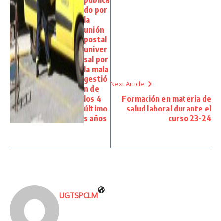
publica
do por
la
unión
postal
univer
sal por
la mala
gestió
Next Article
n de
los 4
Formación en materia de
último
salud laboral durante el
s años
curso 23-24
UGTSPCLM