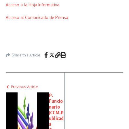
Acceso a la Hoja Informativa
Acceso al Comunicado de Prensa
Share this Article
Previous Article
P.
Funcio
nario
JCCM.P
ublicad
a