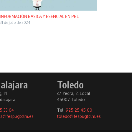
INFORMACIÓN BASICA Y ESENCIAL EN PRL
31 de julio de 2024
alajara
Toledo
, 14
c/ Yedra, 2, Local
dalajara
45007 Toledo
5 33 04
Tel.
925 25 45 00
ra@fespugtclm.es
toledo@fespugtclm.es