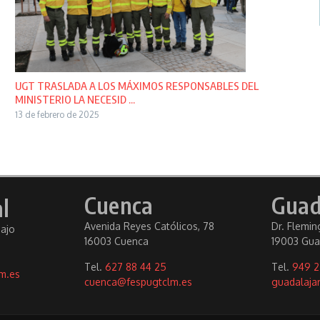
UGT TRASLADA A LOS MÁXIMOS RESPONSABLES DEL
MINISTERIO LA NECESID ...
13 de febrero de 2025
Cuenca
Guad
l
Avenida Reyes Católicos, 78
Dr. Fleming
bajo
16003 Cuenca
19003 Gua
Tel.
627 88 44 25
Tel.
949 2
m.es
cuenca@fespugtclm.es
guadalaja