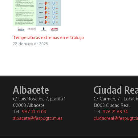
Temperaturas extremas en el trabajo
28 de mayo de 2025
Albacete
Ciudad Rea
c/ Luis Rosales, 7, planta 1
C/ Carmen, 7 - Local 
02003 Albacete
13003 Ciudad Real
Tel.
967 21 71 03
Tel.
926 21 68 34
albacete@fespugtclm.es
ciudadreal@fespugtcl