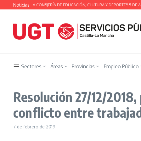
Saltar al contenido
Noticias
A TÉCNICA DE LA CONSJERÍA DE EDUCACIÓN, CLUTURA Y DEPORTES 5 DE AG
Sectores
Áreas
Provincias
Empleo Público
Resolución 27/12/2018,
conflicto entre trabaj
7 de febrero de 2019