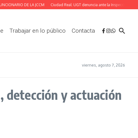
CIONARIO DE LA JCCM
Ciudad Real: UGT denuncia ante la Inspección las defic
te
Trabajar en lo público
Contacta
viernes, agosto 7, 2026
, detección y actuación