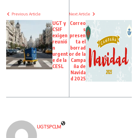
Previous Article
Next Article
UGT y
Correo
CSIF
s
exigen
presen
reunió
ta el
n
borrad
urgent
or de la
e de la
Campa
CESL
ña de
Navida
d 2025
UGTSPCLM