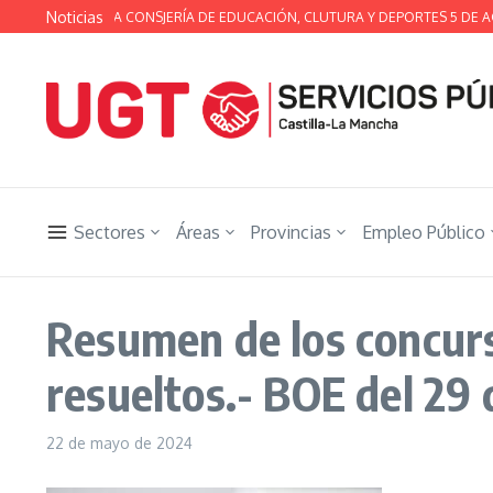
Saltar al contenido
Noticias
A TÉCNICA DE LA CONSJERÍA DE EDUCACIÓN, CLUTURA Y DEPORTES 5 DE AG
Sectores
Áreas
Provincias
Empleo Público
Resumen de los concurs
resueltos.- BOE del 29 
22 de mayo de 2024