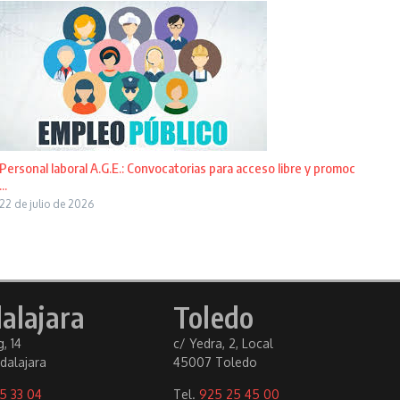
Personal laboral A.G.E.: Convocatorias para acceso libre y promoc
...
22 de julio de 2026
alajara
Toledo
, 14
c/ Yedra, 2, Local
dalajara
45007 Toledo
5 33 04
Tel.
925 25 45 00