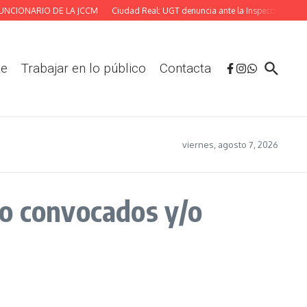
CIONARIO DE LA JCCM
Ciudad Real: UGT denuncia ante la Inspección las defic
te
Trabajar en lo público
Contacta
viernes, agosto 7, 2026
io convocados y/o