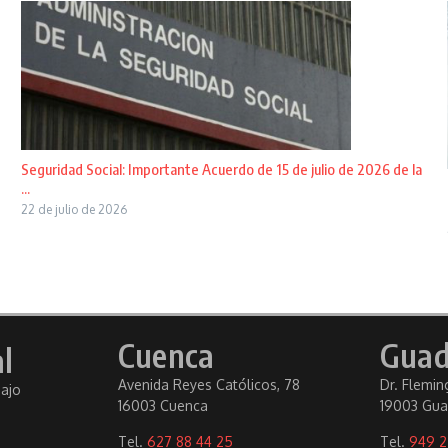
Seguridad Social: Importante Acuerdo de 15 de julio de 2026 de la
...
22 de julio de 2026
Cuenca
Guad
l
Avenida Reyes Católicos, 78
Dr. Fleming
bajo
16003 Cuenca
19003 Gua
Tel.
627 88 44 25
Tel.
949 2