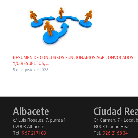
RESUMEN DE CONCURSOS FUNCIONARIOS AGE CONVOCADOS
Y/O RESUELTOS, ...
5 de agosto de 2026
Albacete
Ciudad Rea
c/ Luis Rosales, 7, planta 1
C/ Carmen, 7 - Local 
02003 Albacete
13003 Ciudad Real
Tel.
967 21 71 03
Tel.
926 21 68 34