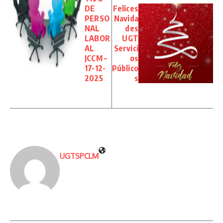
DE
Felices
PERSO
Navida
NAL
des
LABOR
UGT
AL
Servici
JCCM –
os
17-12-
Público
2025
s
UGTSPCLM