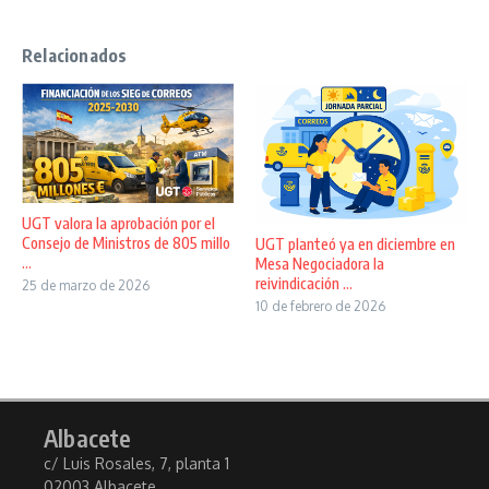
Relacionados
UGT valora la aprobación por el
Consejo de Ministros de 805 millo
UGT planteó ya en diciembre en
...
Mesa Negociadora la
reivindicación ...
25 de marzo de 2026
10 de febrero de 2026
Albacete
c/ Luis Rosales, 7, planta 1
02003 Albacete