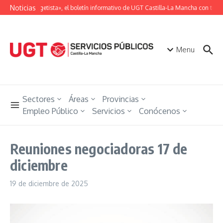
Saltar al contenido
Noticias
«Unión Ugetista», el boletín informativo de UGT Castilla-La Mancha con toda l
Menu
Sectores
Áreas
Provincias
Empleo Público
Servicios
Conócenos
Reuniones negociadoras 17 de
diciembre
19 de diciembre de 2025