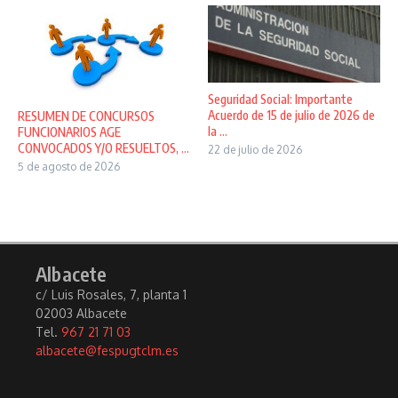
Seguridad Social: Importante
Acuerdo de 15 de julio de 2026 de
RESUMEN DE CONCURSOS
la ...
FUNCIONARIOS AGE
CONVOCADOS Y/O RESUELTOS, ...
22 de julio de 2026
5 de agosto de 2026
Albacete
c/ Luis Rosales, 7, planta 1
02003 Albacete
Tel.
967 21 71 03
albacete@fespugtclm.es