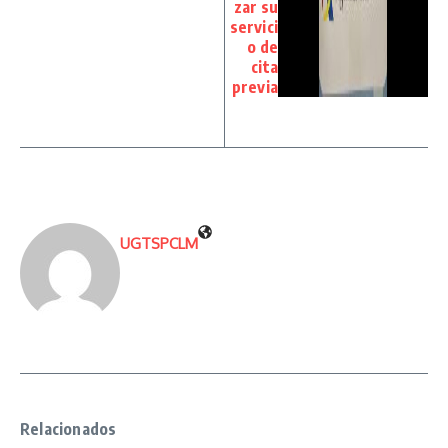
zar su
servici
o de
cita
previa
UGTSPCLM
Relacionados