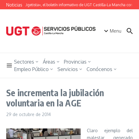
Saltar al contenido
Noticias
«Unión Ugetista», el boletín informativo de UGT Castilla-La Mancha con toda
Menu
Sectores
Áreas
Provincias
Empleo Público
Servicios
Conócenos
Se incrementa la jubilación
voluntaria en la AGE
29 de octubre de 2014
Claro ejemplo del
malestar generado