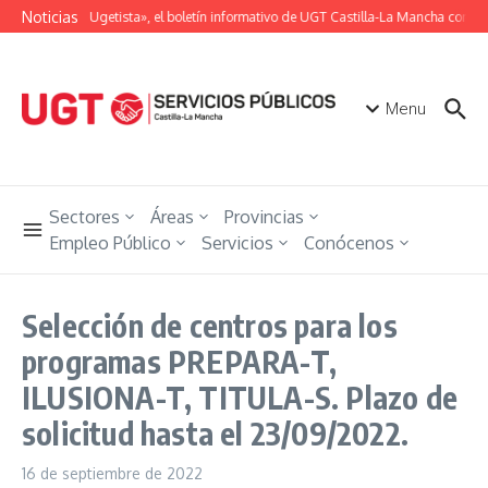
Saltar al contenido
Noticias
«Unión Ugetista», el boletín informativo de UGT Castilla-La Mancha con tod
Menu
Sectores
Áreas
Provincias
Empleo Público
Servicios
Conócenos
Selección de centros para los
programas PREPARA-T,
ILUSIONA-T, TITULA-S. Plazo de
solicitud hasta el 23/09/2022.
16 de septiembre de 2022