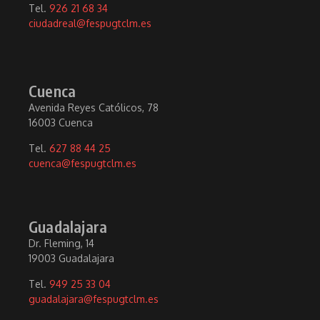
Tel.
926 21 68 34
ciudadreal@fespugtclm.es
Cuenca
Avenida Reyes Católicos, 78
16003 Cuenca
Tel.
627 88 44 25
cuenca@fespugtclm.es
Guadalajara
Dr. Fleming, 14
19003 Guadalajara
Tel.
949 25 33 04
guadalajara@fespugtclm.es